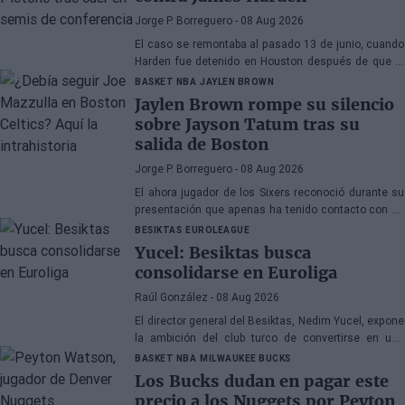
Jorge P. Borreguero
- 08 Aug 2026
El caso se remontaba al pasado 13 de junio, cuando
Harden fue detenido en Houston después de que la
policía encontrara una pistola en su vehículo
BASKET NBA
JAYLEN BROWN
Jaylen Brown rompe su silencio
sobre Jayson Tatum tras su
salida de Boston
Jorge P. Borreguero
- 08 Aug 2026
El ahora jugador de los Sixers reconoció durante su
presentación que apenas ha tenido contacto con su
antiguo compañero
BESIKTAS
EUROLEAGUE
Yucel: Besiktas busca
consolidarse en Euroliga
Raúl González
- 08 Aug 2026
El director general del Besiktas, Nedim Yucel, expone
la ambición del club turco de convertirse en una
organización permanente y competitiva en la
BASKET NBA
MILWAUKEE BUCKS
Euroliga. En declaraciones a Besiktas Magazine,
Los Bucks dudan en pagar este
aborda la transformación del departamento, la
precio a los Nuggets por Peyton