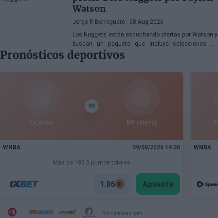
renovación de Dusan Alimpijevic hasta 2028 y los
Watson
planes para competir en la élite europea.
Jorge P. Borreguero
- 08 Aug 2026
Los Nuggets están escuchando ofertas por Watson y
buscan un paquete que incluya selecciones de
Pronósticos deportivos
primera ronda, jóvenes talentos o una combinación
de ambos
VS
LV Aces
NY Liberty
P
WNBA
09/08/2026 19:30
WNBA
Más de 183.5 puntos totales
1.86
Apuesta
Por beticious.com