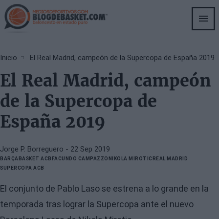
Skip
to
main
content
Breadcrumb
Inicio
El Real Madrid, campeón de la Supercopa de España 2019
El Real Madrid, campeón
de la Supercopa de
España 2019
Jorge P. Borreguero
- 22 Sep 2019
BARÇA
BASKET ACB
FACUNDO CAMPAZZO
NIKOLA MIROTIC
REAL MADRID
SUPERCOPA ACB
El conjunto de Pablo Laso se estrena a lo grande en la
temporada tras lograr la Supercopa ante el nuevo