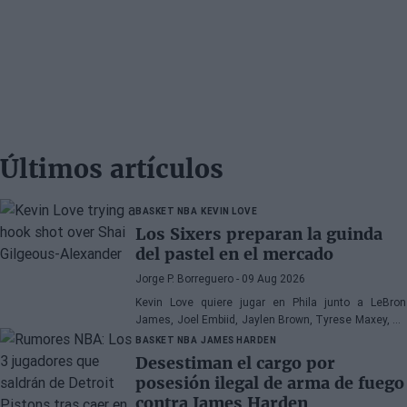
Últimos artículos
BASKET NBA
KEVIN LOVE
Los Sixers preparan la guinda
del pastel en el mercado
Jorge P. Borreguero
- 09 Aug 2026
Kevin Love quiere jugar en Phila junto a LeBron
James, Joel Embiid, Jaylen Brown, Tyrese Maxey, VJ
Edgecombe, Anfernee Simons y compañía
BASKET NBA
JAMES HARDEN
Desestiman el cargo por
posesión ilegal de arma de fuego
contra James Harden