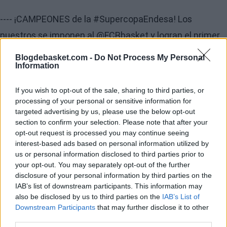
---- ¡CAMPEONES de la
#SupercopaEndesa
! Los
nuestros se imponen al
@FCBbasket
y logran el primer
título de la temporada.
Blogdebasket.com -
Do Not Process My Personal
Information
-- Es la 6ª Supercopa en el palmarés del equipo (5 con
@pablolaso
como entrenador).
If you wish to opt-out of the sale, sharing to third parties, or
processing of your personal or sensitive information for
targeted advertising by us, please use the below opt-out
-- ¡Enhorabuena EQUIPAZO! --
#HalaMadrid
|
section to confirm your selection. Please note that after your
#RMBaloncesto
pic.twitter.com/wsNEveyh8s
opt-out request is processed you may continue seeing
interest-based ads based on personal information utilized by
us or personal information disclosed to third parties prior to
— Real Madrid Basket (@RMBaloncesto)
22 de
your opt-out. You may separately opt-out of the further
septiembre de 2019
disclosure of your personal information by third parties on the
IAB’s list of downstream participants. This information may
also be disclosed by us to third parties on the
IAB’s List of
La rotación de los blancos ha tenido también especial
Downstream Participants
that may further disclose it to other
third parties.
importancia en el día de hoy: Rudy Fernández 10 puntos,