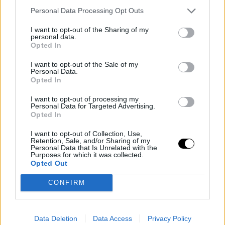
Sergio Llull 9 puntos, Nicolás Laprovittola 9 puntos… El
Personal Data Processing Opt Outs
que peor ha estado hoy ha sido Walter Tavares (5
I want to opt-out of the Sharing of my
personal data.
puntos y 5 rebotes), que ha terminado expulsado por
Opted In
acumulación de faltas.
I want to opt-out of the Sale of my
Personal Data.
Opted In
Precisamente ha sido Brandon Davies quien ha
desquiciado a Tavares durante el partido. El
I want to opt-out of processing my
Personal Data for Targeted Advertising.
estadounidense se ha convertido en el mejor jugador
Opted In
del Barça tras lograr 23 puntos, 4 rebotes, 3 asistencias
I want to opt-out of Collection, Use,
Retention, Sale, and/or Sharing of my
y 20 de valoración. Nikola Mirotic ha estado algo
Personal Data that Is Unrelated with the
Purposes for which it was collected.
desaparecido para lo que se esperaba de él. Su acierto
Opted Out
en los tiros libres le ha llevado hasta los 14 puntos.
CONFIRM
De esta manera, el Madrid se ha proclamado campeón
de la Supercopa por segundo año consecutivo. Un
Data Deletion
Data Access
Privacy Policy