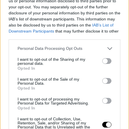
us or personal information disclosed to third parties prior to
Vuelve a la que fue su casa para ayudar de nuevo al
your opt-out. You may separately opt-out of the further
disclosure of your personal information by third parties on the
serbio a conquistar la gloria y convertirse en ese jugador
IAB’s list of downstream participants. This information may
anhelado por todas las franquicias.
also be disclosed by us to third parties on the
IAB’s List of
Downstream Participants
that may further disclose it to other
third parties.
Cameron Johnson
puede beneficiarse mucho de l
atención defensiva que reciba el pívot, mientras que
Personal Data Processing Opt Outs
Chris Braun
seguirá creciendo y aprovechando lo
I want to opt-out of the Sharing of my
personal data.
espacios generados por los demás. Mención aparte
Opted In
merece
Jonas Valanciunas
, un hombre que quería irs
I want to opt-out of the Sale of my
Personal Data.
de la NBA para jugar en Europa, y que puede verse
Opted In
conquistado con la posibilidad de compartir vestuario
I want to opt-out of processing my
Personal Data for Targeted Advertising.
con el mejor pívot del mundo.
Denver Nuggets
tiene
Opted In
motivos para ilusionarse.
I want to opt-out of Collection, Use,
Retention, Sale, and/or Sharing of my
Personal Data that Is Unrelated with the