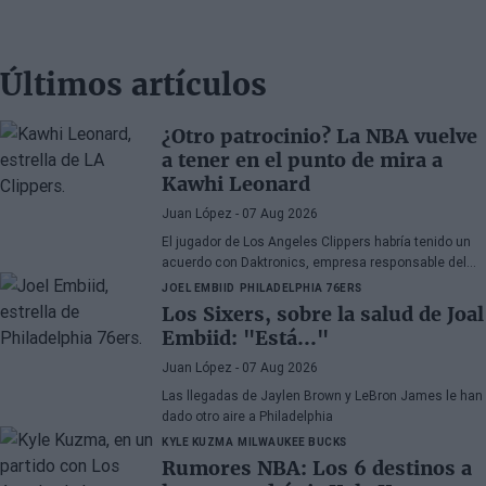
Últimos artículos
¿Otro patrocinio? La NBA vuelve
a tener en el punto de mira a
Kawhi Leonard
Juan López
- 07 Aug 2026
El jugador de Los Angeles Clippers habría tenido un
acuerdo con Daktronics, empresa responsable del
videomarcador del Intuit Dome
JOEL EMBIID
PHILADELPHIA 76ERS
Los Sixers, sobre la salud de Joal
Embiid: "Está..."
Juan López
- 07 Aug 2026
Las llegadas de Jaylen Brown y LeBron James le han
dado otro aire a Philadelphia
KYLE KUZMA
MILWAUKEE BUCKS
Rumores NBA: Los 6 destinos a