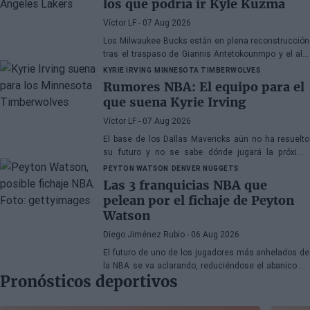
los que podría ir Kyle Kuzma
Víctor LF
- 07 Aug 2026
Los Milwaukee Bucks están en plena reconstrucción
tras el traspaso de Giannis Antetokounmpo y el ala-
pívot podría ser el siguiente
KYRIE IRVING
MINNESOTA TIMBERWOLVES
Rumores NBA: El equipo para el
que suena Kyrie Irving
Víctor LF
- 07 Aug 2026
El base de los Dallas Mavericks aún no ha resuelto
su futuro y no se sabe dónde jugará la próxima
temporada
PEYTON WATSON
DENVER NUGGETS
Las 3 franquicias NBA que
pelean por el fichaje de Peyton
Watson
Diego Jiménez Rubio
- 06 Aug 2026
El futuro de uno de los jugadores más anhelados de
la NBA se va aclarando, reduciéndose el abanico de
Pronósticos deportivos
franquicias candidatas a tres.