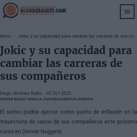
Skip
to
main
content
Breadcrumb
Inicio
Jokic y su capacidad para cambiar las carreras de sus compañeros
Jokic y su capacidad para
cambiar las carreras de
sus compañeros
Diego Jiménez Rubio
- 02 Oct 2025
DENVER NUGGETS
NIKOLA JOKIC
NBA
CAMERON JOHNSON
El serbio podría ejercer como punto de inflexión en la
trayectoria de varios de sus compañeros este próximo
curso en Denver Nuggets.