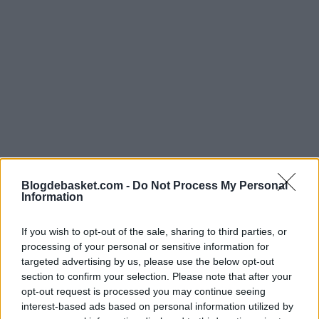
Blogdebasket.com -
Do Not Process My Personal
Information
If you wish to opt-out of the sale, sharing to third parties, or
processing of your personal or sensitive information for
targeted advertising by us, please use the below opt-out
Ejemplo claro de ello es
Bruce Brown
, pieza clave en e
section to confirm your selection. Please note that after your
anillo de los de Colorado hace unos años y que, lejos del
opt-out request is processed you may continue seeing
interest-based ads based on personal information utilized by
candor de Jokic, ha sido un jugador carente de impacto.