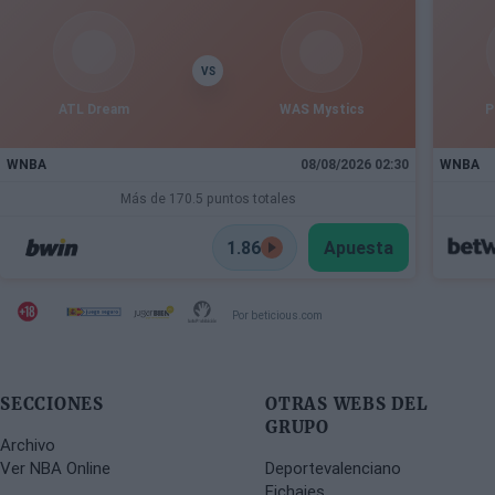
VS
ATL Dream
WAS Mystics
P
WNBA
08/08/2026 02:30
WNBA
Más de 170.5 puntos totales
1.86
Apuesta
Por beticious.com
SECCIONES
OTRAS WEBS DEL
GRUPO
Archivo
Ver NBA Online
Deportevalenciano
Fichajes