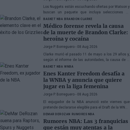
Los Nuggets están escuchando ofertas por Watson y
buscan un paquete que incluya selecciones de
primera ronda, jóvenes talentos o una combinación
BASKET NBA
BRANDON CLARKE
de ambos
Médico forense revela la causa
de la muerte de Brandon Clarke:
heroína y cocaína
Jorge P. Borreguero
- 08 Aug 2026
Clarke murió el pasado 11 de mayo a los 29 años y,
según el informe de las autoridades, la causa de la
muerte fueron los efectos de la heroína y la cocaína
BASKET NBA
WNBA
Enes Kanter Freedom desafía a
la WNBA y anuncia que quiere
jugar en la liga femenina
Jorge P. Borreguero
- 08 Aug 2026
El exjugador de la NBA anunció este viernes que
pretende declararse elegible para el Draft de la WNBA
de 2027
DEMAR DEROZAN
RUMORES NBA
Rumores NBA: Las 3 franquicias
que están muy atentas a la