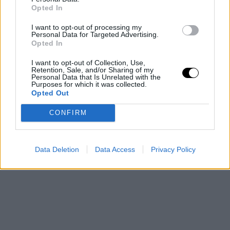
Bailey
, que podría asumir un protagonismo absoluta en
Opted In
los Jazz, al igual que un
Tre Johnson
de potencia
I want to opt-out of processing my
Personal Data for Targeted Advertising.
evidente y que puede ser importante en los Wizards.
Opted In
Tampoco habrá que perder de vista a
Egor Demin
, d
I want to opt-out of Collection, Use,
los Nets y, sobre todo, a
Hansen Yang
, que pued
Retention, Sale, and/or Sharing of my
Personal Data that Is Unrelated with the
Purposes for which it was collected.
erigirse en la gran revolución de esta generación.
Opted Out
CONFIRM
Data Deletion
Data Access
Privacy Policy