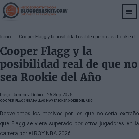
Skip
to
main
content
Breadcrumb
Inicio
Cooper Flagg y la posibilidad real de que no sea Rookie del Año
Cooper Flagg y la
posibilidad real de que no
sea Rookie del Año
Diego Jiménez Rubio
- 26 Sep 2025
COOPER FLAGG
NBA
DALLAS MAVERICKS
ROOKIE DEL AÑO
Desvelamos los motivos por los que no sería extraño
que Flagg se viera superado por otros jugadores en la
carrera por el ROY NBA 2026.