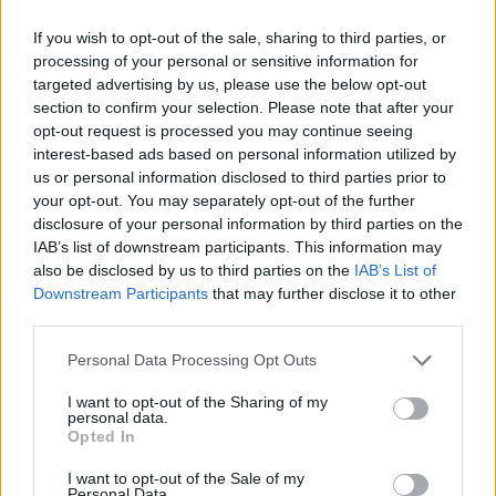
irresponsable en un joven que tanto necesita trabajar a
If you wish to opt-out of the sale, sharing to third parties, or
nivel ofensivo, pero que no tendrá un ambiente propicio
processing of your personal or sensitive information for
targeted advertising by us, please use the below opt-out
para poder equivocarse. Jugará mucho sin balón, tendrá
section to confirm your selection. Please note that after your
opt-out request is processed you may continue seeing
un peso a nivel defensivo importante y sus números
interest-based ads based on personal information utilized by
pueden verse muy mermados por no ser un referente
us or personal information disclosed to third parties prior to
your opt-out. You may separately opt-out of the further
principal en la ofensiva del equipo. Esto hace que el
disclosure of your personal information by third parties on the
Rookie del Año NBA 2026
pueda estar muy abierto,
IAB’s list of downstream participants. This information may
also be disclosed by us to third parties on the
IAB’s List of
teniendo también en cuenta los competidores que
Downstream Participants
that may further disclose it to other
existen.
third parties.
Personal Data Processing Opt Outs
Y es que hay mucho jugón en esta hornada, chicos
rebosantes de talento y que pueden anotar desde
I want to opt-out of the Sharing of my
personal data.
cualquier posición, a los que se permitirá jugar con sin
Opted In
presión y mostrar sus habilidades. Uno de ellos será
Ace
I want to opt-out of the Sale of my
Personal Data.