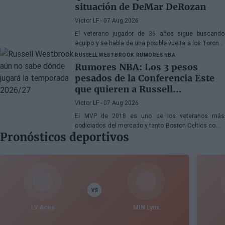
situación de DeMar DeRozan
Víctor LF
- 07 Aug 2026
El veterano jugador de 36 años sigue buscando
equipo y se habla de una posible vuelta a los Toronto
Raptors o San Antonio Spurs, mientras Denver
RUSSELL WESTBROOK
RUMORES NBA
Nuggets también forma parte de la ecuación
Rumores NBA: Los 3 pesos
pesados de la Conferencia Este
que quieren a Russell
Westbrook
Víctor LF
- 07 Aug 2026
El MVP de 2018 es uno de los veteranos más
codiciados del mercado y tanto Boston Celtics como
Pronósticos deportivos
Cleveland Cavaliers y Detroit Pistons estarían
interesados en hacerse con sus servicios
VS
LV Aces
MIN Lynx